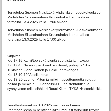
Tervetuloa Suomen Naislääkäriyhdistyksen vuosikokoukseen
Meilahden Siltasairaalaan Kruunuhaka luentosalissa
torstaina 13.3.2025 kello 17:00 alkaen
Tervetuloa Suomen Naislääkäriyhdistyksen vuosikokoukseen
Meilahden Siltasairaalaan Kruunuhaka luentosalissa
torstaina 13.3.2025 kello 17:00 alkaen
Ohjelma:
Klo 17:15 Kahvi/tee sekä pientä suolaista ja makeaa
Klo 17:45 Naisortopedit verkostoituvat; puhujina Sikri
Tukiainen, Anna Ikonen ja Heidi Lehtokangas
​Klo 18:10-19 Vuosikokous
Klo 19-20 Luento: Miten ja milloin lapsettomuutta voidaan
hoitaa ja milloin ei? Luennoitsija LT, naistentautien ja
synnytysten erikoislääkäri Rauni Klami, TYKS Naistenklinikka
Ilmoittautumiset su 9.3.2025 mennessä Leena
Penttinen leena.m.penttinen@kolumbus.fi tarjoiluun liittyvin