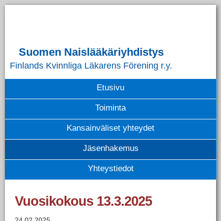
Skip
to
navigation
Skip
to
Suomen Naislääkäriyhdistys
content
Finlands Kvinnliga Läkarens Förening r.y.
Etusivu
Toiminta
Kansainväliset yhteydet
Jäsenhakemus
Yhteystiedot
Vuosikokous 13.3.2025
24.02.2025