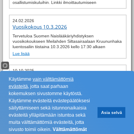
osallistumiskuluihin. Linkki ilmoittautumiseen
24.02.2026
Vuosikokous 10.3.2026
Tervetuloa Suomen Naislääkäriyhdistyksen
vuosikokoukseen Meilahden Siltasairaalaan Kruununhaka
luentosaliin tiistaina 10.3.2026 kello 17:30 alkaen
Lue lisää
10.10.2025
Koulutus 6.11.2025
Käytämme
vain välttämättömiä
Lihavuuden ravitsemushoidon periaatteet luomuna tai
evästeitä
, jotta saat parhaan
lääkittynä
kokemuksen sivustomme käytöstä.
Lue lisää
Käytämme evästeitä evästepäätöksesi
säilyttämiseen sekä istunnonaikaisia
Sivu 1 / 24
>
>>
Asia selvä
evästeitä ylläpitämään istuntoa sekä
muita välttämättömiä evästeitä, jotta
sivusto toimii oikein.
Välttämättömät